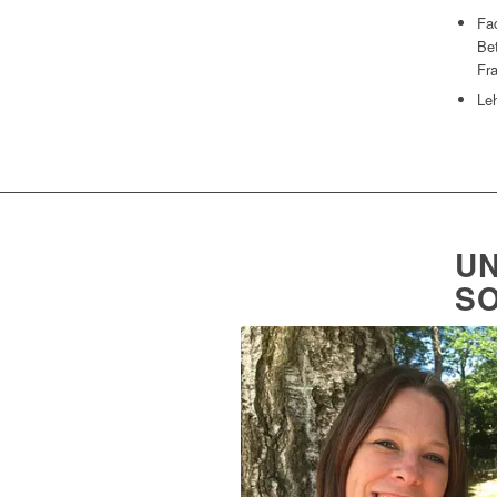
Fac
Be
Fra
Le
UN
S