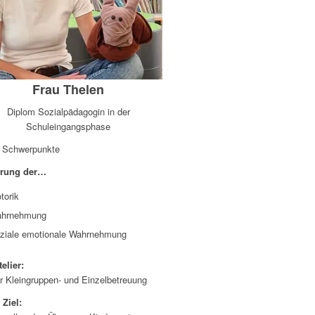
Frau Thelen
Diplom Sozialpädagogin in der
Schuleingangsphase
 Schwerpunkte
erung der…
torik
hrnehmung
ziale emotionale Wahrnehmung
elier:
r Kleingruppen- und Einzelbetreuung
 Ziel: