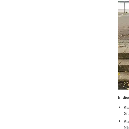
In di
Kl
Gi
Kla
Nik