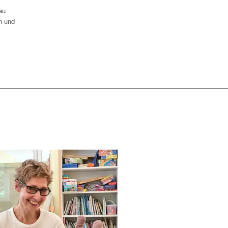
au
n und