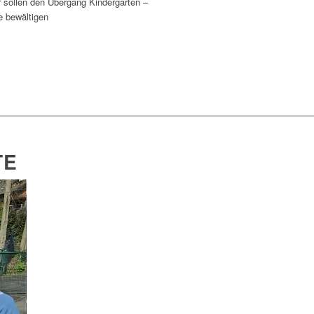
r sollen den Übergang Kindergarten –
e bewältigen
TE