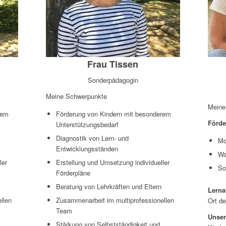
Frau Tissen
Sonderpädagogin
Meine Schwerpunkte
Meine
rem
Förderung von Kindern mit besonderem
Förd
Unterstützungsbedarf
Diagnostik von Lern- und
Mo
Entwicklungsständen
Wa
ler
Erstellung und Umsetzung individueller
So
Förderpläne
Beratung von Lehrkräften und Eltern
Lernat
llen
Zusammenarbeit im multiprofessionellen
Ort de
Team
Unser
Stärkung von Selbstständigkeit und