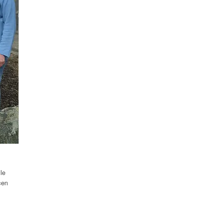
le
cen