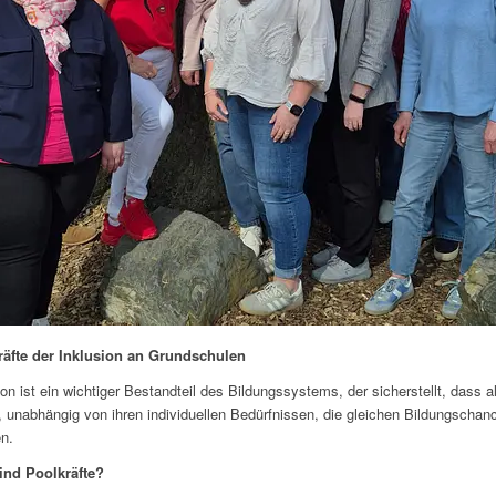
räfte der Inklusion an Grundschulen
ion ist ein wichtiger Bestandteil des Bildungssystems, der sicherstellt, dass al
, unabhängig von ihren individuellen Bedürfnissen, die gleichen Bildungschan
en.
ind Poolkräfte?