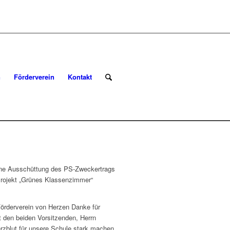
n
Förderverein
Kontakt
!
eine Ausschüttung des PS-Zweckertrags
Projekt „Grünes Klassenzimmer“
rderverein von Herzen Danke für
 den beiden Vorsitzenden, Herrn
rzblut für unsere Schule stark machen.