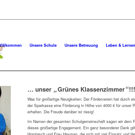
Willkommen
Unsere Schule
Unsere Betreuung
Leben & Lerne
… unser
„
Grünes Klassenzimmer
“
!!
Was für großartige Neuigkeiten: Der Förderverein hat durch 
der Sparkasse eine Förderung in Höhe von 4000 € für unser 
erhalten. Die Freude darüber ist riesig!
Im Namen der gesamten Schulgemeinschaft sagen wir dem Fö
dieses großartige Engagement. Ein ganz besonderer Dank gilt
Horntasch und Frau Heyman, die sich mit viel Einsatz und He